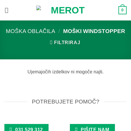
Skoči
0
na
vsebino
MOŠKA OBLAČILA
/
MOŠKI WINDSTOPPER
FILTRIRAJ
Ujemajočih izdelkov ni mogoče najti.
POTREBUJETE POMOČ?
031 529 312
PIŠITE NAM