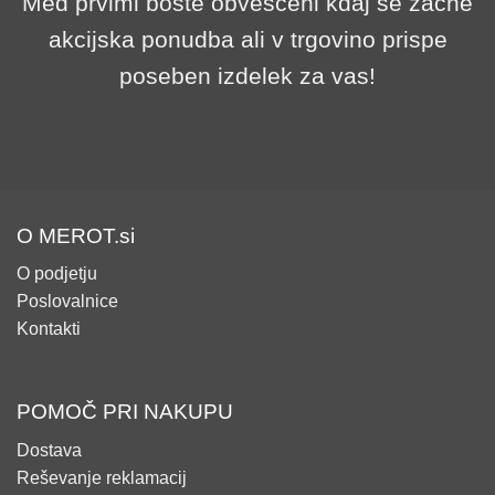
Med prvimi boste obveščeni kdaj se začne
akcijska ponudba ali v trgovino prispe
poseben izdelek za vas!
O MEROT.si
O podjetju
Poslovalnice
Kontakti
POMOČ PRI NAKUPU
Dostava
Reševanje reklamacij