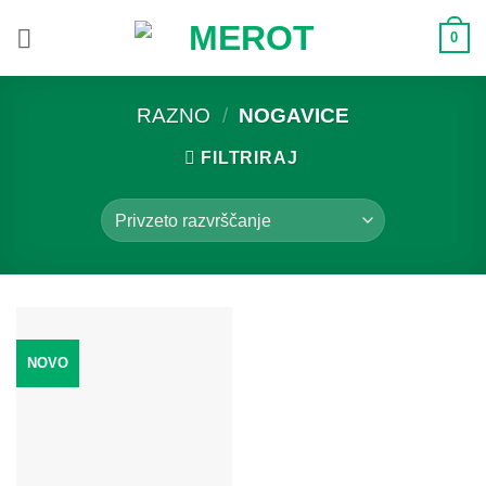
Skoči
0
na
vsebino
RAZNO
/
NOGAVICE
FILTRIRAJ
NOVO