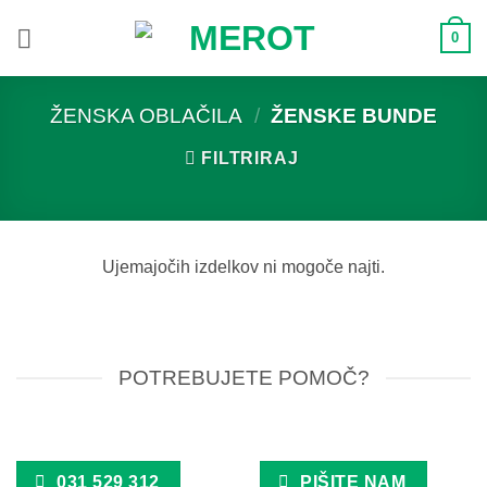
Skoči
0
na
vsebino
ŽENSKA OBLAČILA
/
ŽENSKE BUNDE
FILTRIRAJ
Ujemajočih izdelkov ni mogoče najti.
POTREBUJETE POMOČ?
031 529 312
PIŠITE NAM