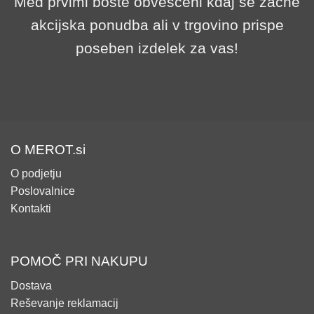
Med prvimi boste obveščeni kdaj se začne
akcijska ponudba ali v trgovino prispe
poseben izdelek za vas!
O MEROT.si
O podjetju
Poslovalnice
Kontakti
POMOČ PRI NAKUPU
Dostava
Reševanje reklamacij