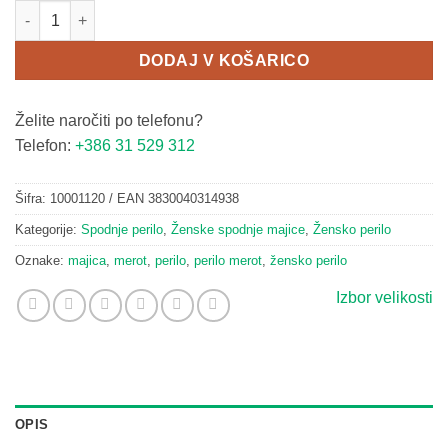
Ženska majica 7005 količina
DODAJ V KOŠARICO
Želite naročiti po telefonu?
Telefon:
+386 31 529 312
Šifra:
10001120 / EAN 3830040314938
Kategorije:
Spodnje perilo
,
Ženske spodnje majice
,
Žensko perilo
Oznake:
majica
,
merot
,
perilo
,
perilo merot
,
žensko perilo
Izbor velikosti
OPIS