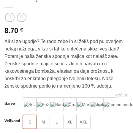
8.70
€
Ali si za ugodje? Te rado zebe in si želiš pod puloverjem
nekaj nežnega, v kar si lahko oblečena skozi ves dan?
Potem je naša ženska spodnja majica kot nalašč zate.
Ženske spodnje majice so v različnih barvah in iz
kakovostnega bombaža, elastan pa daje prožnost, ki
poskrbi za enkratno prileganje tvojemu telesu. Naše
žensko spodnje perilo je namenjeno 100 % udobju.
POČISTI
Barve
Velikosti
S
M
L
XL
XXL