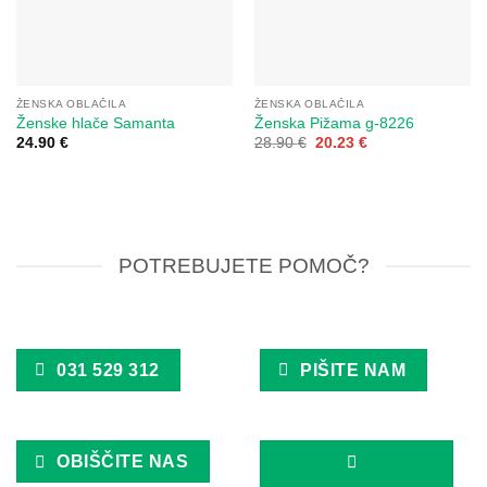
ŽENSKA OBLAČILA
ŽENSKA OBLAČILA
Ženske hlače Samanta
Ženska Pižama g-8226
Izvirna
Trenutna
24.90
€
28.90
€
20.23
€
cena
cena
je
je:
bila:
20.23 €.
28.90 €.
POTREBUJETE POMOČ?
031 529 312
PIŠITE NAM
OBIŠČITE NAS